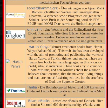
medizinischen Fachgebieten geordnet.
Forestdhamma.org
- Übersetzungen von Ajaan Mahā
Boowas schriftlichen Werken und unzeitgemäßen
Dhamma-Gesprächen sowie Biografien einiger seiner
Schüler. Jedes Buch in der Sammlung wird als PDF-,
EPUB- und MOBI-Datei sowie als Hörbuch angeboten.
unglue.it
- eine Website und ein Onlinedienst der Free
Ebook Foundation. Alle diese Bücher können kostenlos
gelesen werden: Entweder werden sie mit einer
kostenlosen Lizenz vertrieben oder sie sind gemeinfrei.
Harun Yahya
Islamist creationist books from Harun
Yahya (Adnan Oktar). This web site has been developed
with the aim of promoting and publicizing the works of
Harun Yahya, a Turkish thinker and author. There are
many free books in many languages, as this is a non-
profit, idealist enterprise. These books try to convince
both Muslims, and non-Muslims about the author’s
believes about creation, that the universe, living things
and man, are not self-existing entities, but the artefacts
of God, the Supreme Creator.
Thalia
- Die Bookshopportal bietet rund 500 kostenlose
Titeln auf Deutsch zum gratis in der Online-Ebook Shop
an.
Beam eBooks
- kostenlose eBooks auf Deutsch. Hier
finden Sie rund 600 deutschsprachige eBooks zum