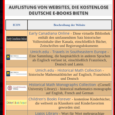
AUFLISTUNG VON WEBSITES, DIE KOSTENLOSE
DEUTSCHE E-BOOKS BIETEN
ICON
Beschreibung der Website
Early Canadiana Online
- Diese virtuelle Bibliothek
enthält den umfassendsten Satz historischer
Volltextinhalte über Kanada, einschließlich Bücher,
Zeitschriften und Regierungsdokumente.
Umich.edu - Travels in Southeastern Europe
-
Eine Sammlung, die hauptsächlich in anderen Sprachen
als Englisch verfasst ist, einschließlich Französisch,
Deutsch und Latein.
Umich.edu - Historical Math Collection
-
historische Mathematikbücher auf Englisch, Französisch
und Deutsch
Historical Math Monographs Collection
-(Cornell
University Library) - historical mathematics monographs
auf English, French and German
Children's Books Forever
- kostenlose Kinderbücher,
die weltweit zu Klassikern und Kinderfavoriten
geworden sind.
Logos Library
- Wort für Wort mehrsprachige