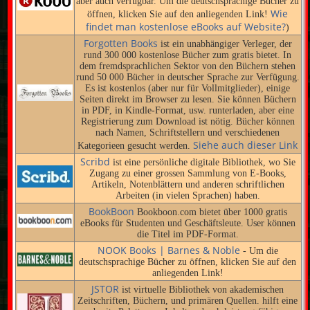
aber auch verfügbar. Um die deutschsprachige Bücher zu
Wie
öffnen, klicken Sie auf den anliegenden Link!
findet man kostenlose eBooks auf Website?
)
Forgotten Books
ist ein unabhängiger Verleger, der
rund 300 000 kostenlose Bücher zum gratis bietet. In
dem fremdsprachlichen Sektor von den Büchern stehen
rund 50 000 Bücher in deutscher Sprache zur Verfügung.
Es ist kostenlos (aber nur für Vollmitglieder), einige
Seiten direkt im Browser zu lesen. Sie können Büchern
in PDF, in Kindle-Format, usw. runterladen, aber eine
Registrierung zum Download ist nötig. Bücher können
nach Namen, Schriftstellern und verschiedenen
Siehe auch dieser Link
Kategorieen gesucht werden.
Scribd
ist eine persönliche digitale Bibliothek, wo Sie
Zugang zu einer grossen Sammlung von E-Books,
Artikeln, Notenblättern und anderen schriftlichen
Arbeiten (in vielen Sprachen) haben.
BookBoon
Bookboon.com bietet über 1000 gratis
eBooks für Studenten und Geschäftsleute. User können
die Titel im PDF-Format.
NOOK Books | Barnes & Noble
- Um die
deutschsprachige Bücher zu öffnen, klicken Sie auf den
anliegenden Link!
JSTOR
ist virtuelle Bibliothek von akademischen
Zeitschriften, Büchern, und primären Quellen. hilft eine