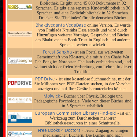
Bibliothek. Es gibt rund 45 000 Dokumente in 92
Sprachen. Es gibt eine separate Kinderbibliothek in 36
Sprachen und eine Gedichtbibliothek in 52 Sprachen.
Drücken Sie 'Titelindex' für alle deutschen Bücher.
Bhaktivedanta VedaBase
online Version. Es wurde
von Prahlāda Nṛsiṁha Dāsa erstellt und wird durch
Hinzufügen weiterer Vorträge, Gespräche und Bücher
des Bhaktivedanta Book Trust in Englisch und anderen
Sprachen weiterentwickelt.
Forest Sangha
-ist ein Portal zur weltweiten
Gemeinschaft von Klöstern, die mit Ajahn Chahs Wat
Pah Pong im Nordosten Thailands verbunden sind, und
widmet sich der freien Verbreitung von Lehren in dieser
Tradition.
PDF Drive
- ist eine kostenlose Suchmaschine, mit der
Sie Millionen von PDF-Dateien suchen, in der Vorschau
anzeigen und auf Ihre Geräte herunterladen können.
Molwick
- Bücher über Physik, Biologie und
Pädagogische Psychologie. Viele von dieser Bücher sind
in 5 Sprachen erhältlich.
European Commission Library (Find-eR)
- ist ein
Werkzeug zum Durchsuchen mehrerer
Bibliotheksressourcen in einer Schnittstelle.
Free Books 4 Doctors
- Freier Zugang zu einigen
medizinischen Büchern. Die Bücher sind nach