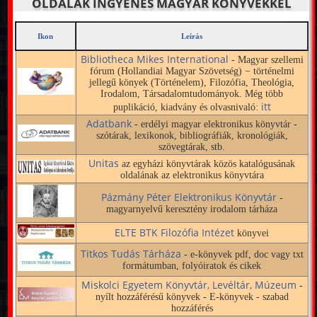
OLDALAK INGYENES MAGYAR KÖNYVEKKEL
Ikon
Leírás
Bibliotheca Mikes International
- Magyar szellemi
fórum (Hollandiai Magyar Szövetség) − történelmi
jellegű könyek (Történelem), Filozófia, Theológia,
Irodalom, Társadalomtudományok. Még több
itt
puplikáció, kiadvány és olvasnivaló:
Adatbank
- erdélyi magyar elektronikus könyvtár -
szótárak, lexikonok, bibliográfiák, kronológiák,
szövegtárak, stb.
Unitas
az egyházi könyvtárak közös katalógusának
oldalának az elektronikus könyvtára
Pázmány Péter Elektronikus Könyvtár
-
magyarnyelvű keresztény irodalom tárháza
ELTE BTK Filozófia Intézet
könyvei
Titkos Tudás Tárháza
- e-könyvek pdf, doc vagy txt
formátumban, folyóiratok és cikek
Miskolci Egyetem Könyvtár, Levéltár, Múzeum
-
nyílt hozzáférésű könyvek - E-könyvek - szabad
hozzáférés