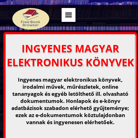
INGYENES MAGYAR
ELEKTRONIKUS KÖNYVEK
Ingyenes magyar elektronikus könyvek,
irodalmi művek, műrészletek, online
tananyagok és egyéb letölthető ill. olvasható
dokumentumok. Honlapok és e-könyv
adatbázisok szabadon elérhető gyűjteménye;
ezek az e-dokumentumok köztulajdonban
vannak és ingyenesen elérhetőek.