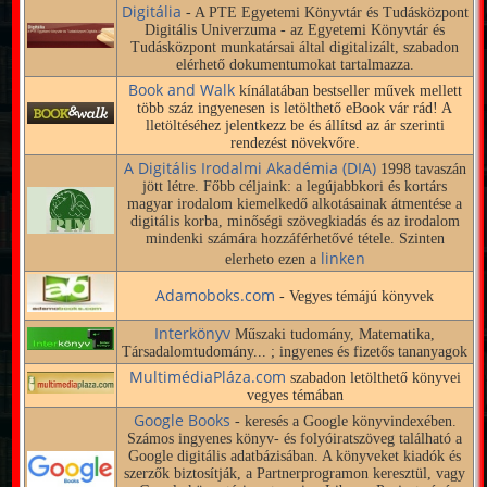
Digitália
- A PTE Egyetemi Könyvtár és Tudásközpont
Digitális Univerzuma - az Egyetemi Könyvtár és
Tudásközpont munkatársai által digitalizált, szabadon
elérhető dokumentumokat tartalmazza.
Book and Walk
kínálatában bestseller művek mellett
több száz ingyenesen is letölthető eBook vár rád! A
lletöltéséhez jelentkezz be és állítsd az ár szerinti
rendezést növekvőre.
A Digitális Irodalmi Akadémia (DIA)
1998 tavaszán
jött létre. Főbb céljaink: a legújabbkori és kortárs
magyar irodalom kiemelkedő alkotásainak átmentése a
digitális korba, minőségi szövegkiadás és az irodalom
mindenki számára hozzáférhetővé tétele. Szinten
linken
elerheto ezen a
Adamoboks.com
- Vegyes témájú könyvek
Interkönyv
Műszaki tudomány, Matematika,
Társadalomtudomány... ; ingyenes és fizetős tananyagok
MultimédiaPláza.com
szabadon letölthető könyvei
vegyes témában
Google Books
- keresés a Google könyvindexében.
Számos ingyenes könyv- és folyóiratszöveg található a
Google digitális adatbázisában. A könyveket kiadók és
szerzők biztosítják, a Partnerprogramon keresztül, vagy