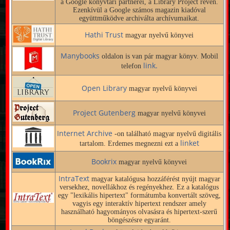
a Google könyvtári partnerei, a Library Project révén.
Ezenkívül a Google számos magazin kiadóval
együttműködve archiválta archívumaikat.
Hathi Trust
magyar nyelvű könyvei
Manybooks
oldalon is van pár magyar könyv. Mobil
link.
telefon
Open Library
magyar nyelvű könyvei
Project Gutenberg
magyar nyelvű könyvei
Internet Archive
-on található magyar nyelvű digitális
linket
tartalom. Erdemes megnezni ezt a
Bookrix
magyar nyelvű könyvei
IntraText
magyar katalógusa hozzáférést nyújt magyar
versekhez, novellákhoz és regényekhez. Ez a katalógus
egy "lexikális hipertext" formátumba konvertált szöveg,
vagyis egy interaktív hipertext rendszer amely
használható hagyományos olvasásra és hipertext-szerű
böngészésre egyaránt.