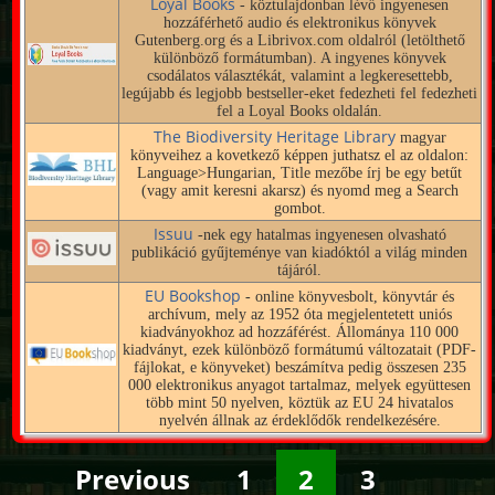
Loyal Books
- köztulajdonban lévő ingyenesen
hozzáférhető audio és elektronikus könyvek
Gutenberg.org és a Librivox.com oldalról (letölthető
különböző formátumban). A ingyenes könyvek
csodálatos választékát, valamint a legkeresettebb,
legújabb és legjobb bestseller-eket fedezheti fel fedezheti
fel a Loyal Books oldalán.
The Biodiversity Heritage Library
magyar
könyveihez a kovetkező képpen juthatsz el az oldalon:
Language>Hungarian, Title mezőbe írj be egy betűt
(vagy amit keresni akarsz) és nyomd meg a Search
gombot.
Issuu
-nek egy hatalmas ingyenesen olvasható
publikáció gyűjteménye van kiadóktól a világ minden
tájáról.
EU Bookshop
- online könyvesbolt, könyvtár és
archívum, mely az 1952 óta megjelentetett uniós
kiadványokhoz ad hozzáférést. Állománya 110 000
kiadványt, ezek különböző formátumú változatait (PDF-
fájlokat, e könyveket) beszámítva pedig összesen 235
000 elektronikus anyagot tartalmaz, melyek együttesen
több mint 50 nyelven, köztük az EU 24 hivatalos
nyelvén állnak az érdeklődők rendelkezésére.
Previous
1
2
3