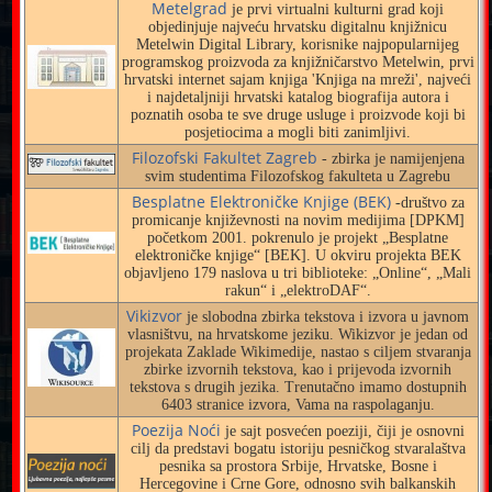
Metelgrad
je prvi virtualni kulturni grad koji
objedinjuje najveću hrvatsku digitalnu knjižnicu
Metelwin Digital Library, korisnike najpopularnijeg
programskog proizvoda za knjižničarstvo Metelwin, prvi
hrvatski internet sajam knjiga 'Knjiga na mreži', najveći
i najdetaljniji hrvatski katalog biografija autora i
poznatih osoba te sve druge usluge i proizvode koji bi
posjetiocima a mogli biti zanimljivi.
Filozofski Fakultet Zagreb
- zbirka je namijenjena
svim studentima Filozofskog fakulteta u Zagrebu
Besplatne Elektroničke Knjige (BEK)
-društvo za
promicanje književnosti na novim medijima [DPKM]
početkom 2001. pokrenulo je projekt „Besplatne
elektroničke knjige“ [BEK]. U okviru projekta BEK
objavljeno 179 naslova u tri biblioteke: „Online“, „Mali
rakun“ i „elektroDAF“.
Vikizvor
je slobodna zbirka tekstova i izvora u javnom
vlasništvu, na hrvatskome jeziku. Wikizvor je jedan od
projekata Zaklade Wikimedije, nastao s ciljem stvaranja
zbirke izvornih tekstova, kao i prijevoda izvornih
tekstova s drugih jezika. Trenutačno imamo dostupnih
6403 stranice izvora, Vama na raspolaganju.
Poezija Noći
je sajt posvećen poeziji, čiji je osnovni
cilj da predstavi bogatu istoriju pesničkog stvaralaštva
pesnika sa prostora Srbije, Hrvatske, Bosne i
Hercegovine i Crne Gore, odnosno svih balkanskih