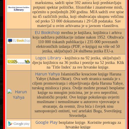
marksizma, sadrži spise 592 autora koji predstavljaju
potpuni spektar političke, filozofske i znanstvene misli,
općenito u posljednjih 200 godina. MIA sadrži ove spise
na 45 različitih jezika, koji obuhvaćaju ukupnu veličinu
od preko 53 000 dokumenata i 29 GB podataka. Sav
materijal u ovim arhivama je u javnom vlasništvu.
EU Bookshop
mrežna je knjižara, knjižnica i arhiva
koja sadržava publikacije izdane nakon 1952. Obuhvaća
110 000 tiskanih publikacija i 235 000 povezanih
elektroničkih izdanja (PDF, e-knjiga) na više od 50
jezika, uključujući 24 službena jezika EU-a.
Logos Library
- knjižnica na 92 jezika, uključujući
djecju knjižnicu na 36 jezika i poezije na 52 jezika. Klik
na 'Title Index' za sve hrvatske knjige.
Harun Yahya
Islamističke kreacione knjige Haruna
Yahye (Adnan Oktar). Ova web stranica nastala je s
ciljem promoviranja i objavljivanja djela Haruna Yahye,
turskog mislioca i pisca. Ovdje možete pronaći besplatne
knjige na mnogim jezicima, jer je ovo neprofitni,
idealistički projekt. Ove knjige pokušavaju uvjeriti
muslimane i nemuslimane u autorovo vjerovanje u
stvaranje, da svemir, živa bića i čovjek nisu
samopostojeći entiteti, već artefakti Boga, Svevišnjeg
Stvoritelja.
Google Play
bezplatne knjige. Koristite pretragu za
hrvatske knjige