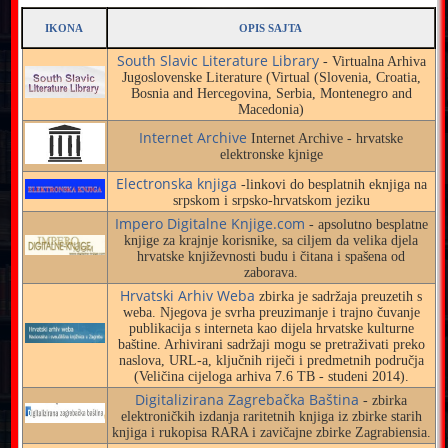
IKONA
OPIS SAJTA
South Slavic Literature Library
- Virtualna Arhiva
Jugoslovenske Literature (Virtual (Slovenia, Croatia,
Bosnia and Hercegovina, Serbia, Montenegro and
Macedonia)
Internet Archive
Internet Archive - hrvatske
elektronske kjnige
Electronska knjiga
-linkovi do besplatnih eknjiga na
srpskom i srpsko-hrvatskom jeziku
Impero Digitalne Knjige.com
- apsolutno besplatne
knjige za krajnje korisnike, sa ciljem da velika djela
hrvatske književnosti budu i čitana i spašena od
zaborava.
Hrvatski Arhiv Weba
zbirka je sadržaja preuzetih s
weba. Njegova je svrha preuzimanje i trajno čuvanje
publikacija s interneta kao dijela hrvatske kulturne
baštine. Arhivirani sadržaji mogu se pretraživati preko
naslova, URL-a, ključnih riječi i predmetnih područja
(Veličina cijeloga arhiva 7.6 TB - studeni 2014).
Digitalizirana Zagrebačka Baština
- zbirka
elektroničkih izdanja raritetnih knjiga iz zbirke starih
knjiga i rukopisa RARA i zavičajne zbirke Zagrabiensia.