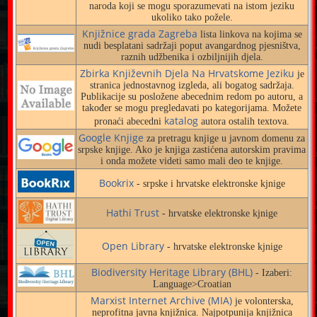
naroda koji se mogu sporazumevati na istom jeziku
ukoliko tako požele.
Knjižnice grada Zagreba
lista linkova na kojima se
nudi besplatani sadržaji poput avangardnog pjesništva,
raznih udžbenika i ozbiljnijih djela.
Zbirka Književnih Djela Na Hrvatskome Jeziku
je
stranica jednostavnog izgleda, ali bogatog sadržaja.
Publikacije su posložene abecednim redom po autoru, a
također se mogu pregledavati po kategorijama. Možete
katalog
pronaći abecedni
autora ostalih textova.
Google Knjige
za pretragu knjige u javnom domenu za
srpske knjige. Ako je knjiga zastićena autorskim pravima
i onda možete videti samo mali deo te knjige.
Bookrix
- srpske i hrvatske elektronske kjnige
Hathi Trust
- hrvatske elektronske kjnige
Open Library
- hrvatske elektronske kjnige
Biodiversity Heritage Library (BHL)
- Izaberi:
Language>Croatian
Marxist Internet Archive (MIA)
je volonterska,
neprofitna javna knjižnica. Najpotpunija knjižnica